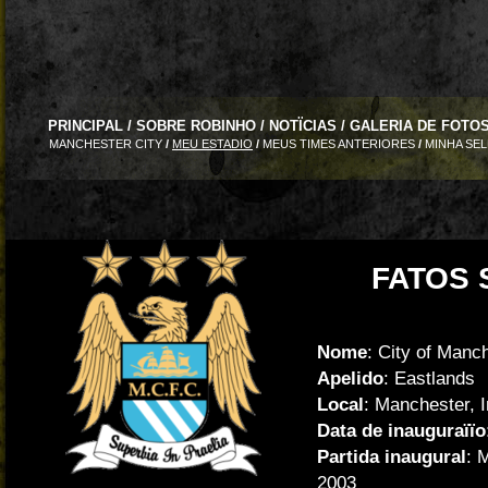
PRINCIPAL
/
SOBRE ROBINHO
/
NOTÏCIAS
/
GALERIA DE FOTO
MANCHESTER CITY
/
MEU ESTADIO
/
MEUS TIMES ANTERIORES
/
MINHA SEL
FATOS 
Nome
: City of Manc
Apelido
: Eastlands
Local
: Manchester, I
Data de inauguraïïo
Partida inaugural
: 
2003