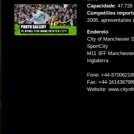
Capacidade
: 47.726
Competiïïes import
2008, apresentaïïes
Endereïo
City of Manchester 
SportCity
M11 3FF Mancheste
Inglaterra
Fone: +44-87006218
Fax: +44-161438799
Website:
www.cityof