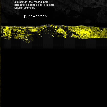
que sair do Real Madrid, para
perseguir o sonho de ser o melhor
jogador do mundo
[1]
2
3
4
5
6
7
8
9