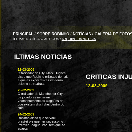
PRINCIPAL
/
SOBRE ROBINHO
/
NOTÏCIAS
/
GALERIA DE FOTO
ÏLTIMAS NOTÏCIAS
/
ARTIGOS
/
ARQUIVO DA NOTICIA
ÏLTIMAS NOTÏCIAS
12-03-2009
O treinador do City, Mark Hughes,
CRITICAS INJ
disse que Robinho criticado demais
e que as expectativas em torno
dele no so realistas
12-03-2009
25-02-2009
O treinador do Manchester City e
os jogadores negaram
veementemente as alegaïïes de
que existem discïrdias dentro do
time
24-02-2009
Robinho disse que se vocï ï
brasileiro e quer ter sucesso no
Premier League, vocï tem que se
adaptar