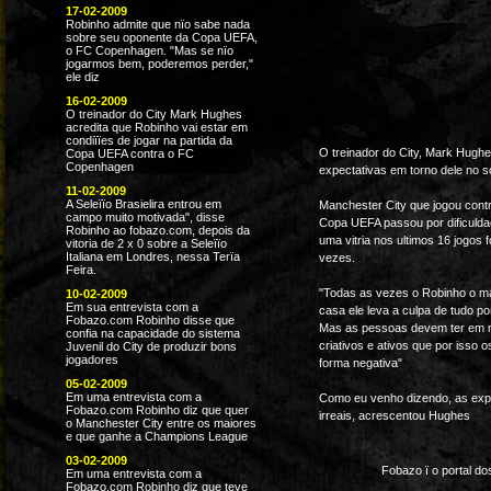
17-02-2009
Robinho admite que nïo sabe nada
sobre seu oponente da Copa UEFA,
o FC Copenhagen. "Mas se nïo
jogarmos bem, poderemos perder,"
ele diz
16-02-2009
O treinador do City Mark Hughes
acredita que Robinho vai estar em
condiïïes de jogar na partida da
O treinador do City, Mark Hughe
Copa UEFA contra o FC
Copenhagen
expectativas em torno dele no so
11-02-2009
A Seleïïo Brasielira entrou em
Manchester City que jogou contr
campo muito motivada", disse
Copa UEFA passou por dificuld
Robinho ao fobazo.com, depois da
uma vitria nos ultimos 16 jogos
vitoria de 2 x 0 sobre a Seleïïo
Italiana em Londres, nessa Terïa
vezes.
Feira.
"Todas as vezes o Robinho o ma
10-02-2009
Em sua entrevista com a
casa ele leva a culpa de tudo p
Fobazo.com Robinho disse que
Mas as pessoas devem ter em m
confia na capacidade do sistema
criativos e ativos que por isso 
Juvenil do City de produzir bons
jogadores
forma negativa"
05-02-2009
Em uma entrevista com a
Como eu venho dizendo, as exp
Fobazo.com Robinho diz que quer
irreais, acrescentou Hughes
o Manchester City entre os maiores
e que ganhe a Champions League
03-02-2009
Fobazo ï o portal d
Em uma entrevista com a
Fobazo.com Robinho diz que teve