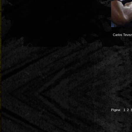
Carlos Tevez
Pïgina:
1
2