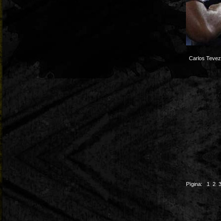
Carlos Tevez
Pïgina:
1
2