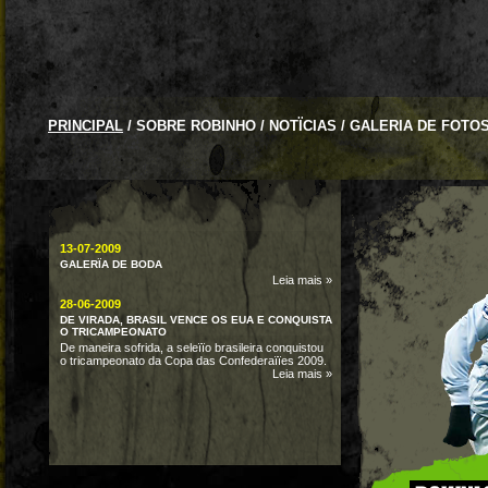
PRINCIPAL
/
SOBRE ROBINHO
/
NOTÏCIAS
/
GALERIA DE FOTO
13-07-2009
GALERÏA DE BODA
Leia mais »
28-06-2009
DE VIRADA, BRASIL VENCE OS EUA E CONQUISTA
O TRICAMPEONATO
De maneira sofrida, a seleïïo brasileira conquistou
o tricampeonato da Copa das Confederaïïes 2009.
Leia mais »