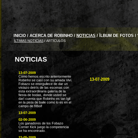
INICIO
/
ACERCA DE ROBINHO
/
NOTICIAS
/
ÏLBUM DE FOTOS
/
ÏLTIMAS NOTICIAS
/
ARTÏCULOS
NOTICIAS
13-07-2009
Como hemos escrito anteriormente
13-07-2009
Robinho se casï con su amada Vivi.
Fobazo se enorgullece de dar un
vistazo detrïs de las escenas con
esta extraordinaria galerïa de la
fiesta de bodas, donde usted se
darï cuenta que Robinho es tan ïgil
en la pista de baile como lo es en el
campo de fïtbol!
13-07-2009
02-06-2009
Los ganadores de los Fobazo
Corner Kick juego la competencia
se ha encontrado.
22-05-2009