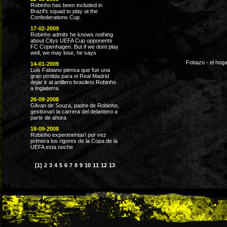
Robinho has been included in
Brazil's squad to play at the
Confederations Cup.
17-02-2009
Robinho admits he knows nothing
about Citys UEFA Cup opponents
FC Copenhagen. But if we dont play
well, we may lose, he says
Fobazo - el hoga
14-01-2009
Luis Fabiano piensa que fue una
gran pïrdida para el Real Madrid
dejar ir al artillero brasileïo Robinho
a Inglaterra.
26-09-2008
Gilvan de Souza, padre de Robinho,
gestionarï la carrera del delantero a
partir de ahora
18-09-2008
Robinho experimentarï por vez
primera los rigores de la Copa de la
UEFA esta noche
[1]
2
3
4
5
6
7
8
9
10
11
12
13