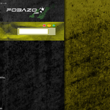
->
-->
inho,
ais