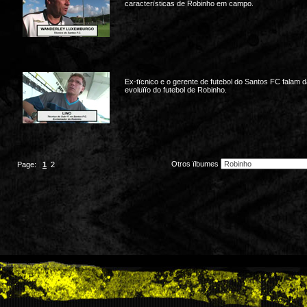
caracterïsticas de Robinho em campo.
Ex-tïcnico e o gerente de futebol do Santos FC falam 
evoluïïo do futebol de Robinho.
Otros ïlbumes
Page:
1
2