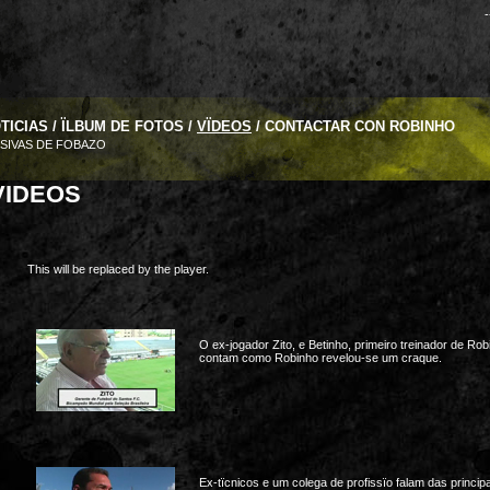
-
TICIAS
/
ÏLBUM DE FOTOS
/
VÏDEOS
/
CONTACTAR CON ROBINHO
SIVAS DE FOBAZO
VIDEOS
This will be replaced by the player.
O ex-jogador Zito, e Betinho, primeiro treinador de Rob
contam como Robinho revelou-se um craque.
Ex-tïcnicos e um colega de profissïo falam das princip