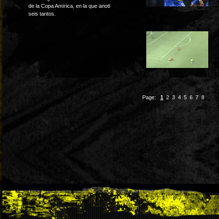
de la Copa Amïrica, en la que anotï
seis tantos.
Page:
1
2
3
4
5
6
7
8