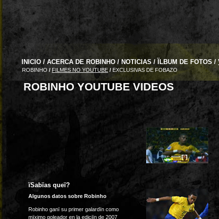
INICIO
/
ACERCA DE ROBINHO
/
NOTICIAS
/
ÏLBUM DE FOTOS
/
ROBINHO
/
FILMES NO YOUTUBE
/
EXCLUSIVAS DE FOBAZO
ROBINHO YOUTUBE VIDEOS
ïSabïas queï?
Algunos datos sobre Robinho
Robinho ganï su primer galardïn como
mïximo goleador en la ediciïn de 2007